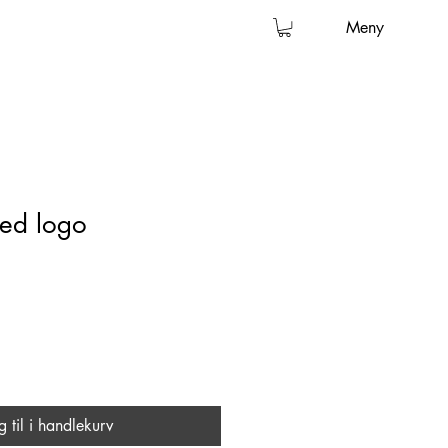
Meny
ed logo
g til i handlekurv