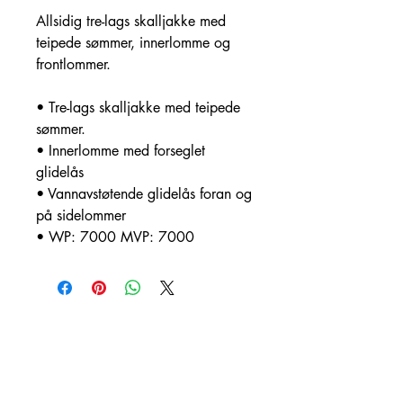
Allsidig tre-lags skalljakke med
teipede sømmer, innerlomme og
frontlommer.
• Tre-lags skalljakke med teipede
sømmer.
• Innerlomme med forseglet
glidelås
• Vannavstøtende glidelås foran og
på sidelommer
• WP: 7000 MVP: 7000