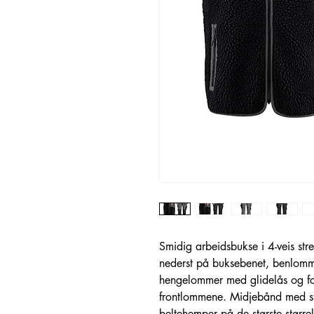
Smidig arbeidsbukse i 4-veis stre
nederst på buksebenet, benlom
hengelommer med glidelås og fors
frontlommene. Midjebånd med st
beltehemper på de største stø