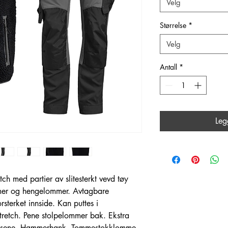
Velg
Størrelse
*
Velg
Antall
*
Leg
tch med partier av slitesterkt vevd tøy
mer og hengelommer. Avtagbare
terket innside. Kan puttes i
retch. Pene stolpelommer bak. Ekstra
rrelsene. Hammerhank. Tommestokklomme