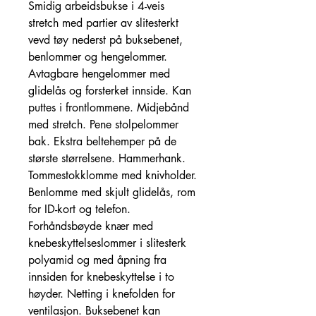
Smidig arbeidsbukse i 4-veis
stretch med partier av slitesterkt
vevd tøy nederst på buksebenet,
benlommer og hengelommer.
Avtagbare hengelommer med
glidelås og forsterket innside. Kan
puttes i frontlommene. Midjebånd
med stretch. Pene stolpelommer
bak. Ekstra beltehemper på de
største størrelsene. Hammerhank.
Tommestokklomme med knivholder.
Benlomme med skjult glidelås, rom
for ID-kort og telefon.
Forhåndsbøyde knær med
knebeskyttelseslommer i slitesterk
polyamid og med åpning fra
innsiden for knebeskyttelse i to
høyder. Netting i knefolden for
ventilasjon. Buksebenet kan