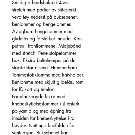
Smidig arbeidsbukse i 4-veis
stretch med partier av slitesterkt
vevd tøy nederst på buksebenet,
benlommer og hengelommer.
Avtagbare hengelommer med
glidelås og forsterket innside. Kan
puttes i frontlommene. Midjebånd
med stretch. Pene stolpelommer
bak. Ekstra beltehemper på de
største størrelsene. Hammerhank.
Tommestokklomme med knivholder.
Benlomme med skjult glidelås, rom
for ID-kort og telefon.
Forhåndsbøyde knær med
knebeskyttelseslommer i slitesterk
polyamid og med åpning fra
innsiden for knebeskyttelse i to
høyder. Netting i knefolden for
ventilasjon. Buksebenet kan